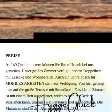
PREISE
Auf 49 Quadratmetern können Sie Ihren Urlaub bei uns
genießen. Unser großes Zimmer verfügt über ein Doppelbett
mit Essecke und Wohnbereich. Auch ein Schreibtisch für
MOBILES ARBEITEN steht zur Verfügung. Von hier gelangt
man auf die große Terrasse mit Strandkorb. Das kleine Zimmer
ist mit einem Bett ausgestattet, welches man bei Bedarf
ausziehen kann, um mit zwei Personen dort zu nächtigen. Die
Matratzen sind in den Abmessungen 80x200cm und