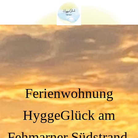
Ferienwohnung
HyggeGlück am
Fehmarner Südstrand.