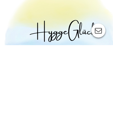
SAISON
Unsere Übernachtungspreise sind über Reiter "Direkt
Buchung", nach Eingabe des Wunschzeitraums und der
Zusatzleistung, nach den Eingabeschritten ersichtlich. Da wird
dann auch die entsprechende Saison angezeigt.